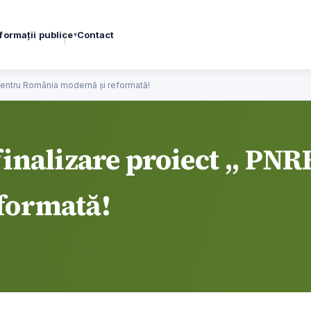
formații publice
Contact
▾
 pentru România modernă și reformată!
inalizare proiect ,, PN
formată!