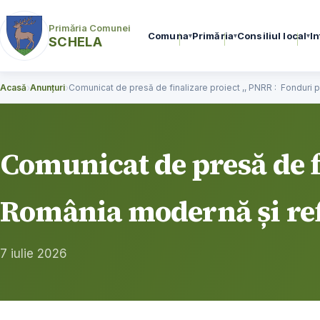
conținut
Primăria Comunei
Comuna
Primăria
Consiliul local
In
▾
▾
▾
SCHELA
›
›
Acasă
Anunțuri
Comunicat de presă de finalizare proiect ,, PNRR : Fonduri
Comunicat de presă de f
România modernă și re
7 iulie 2026