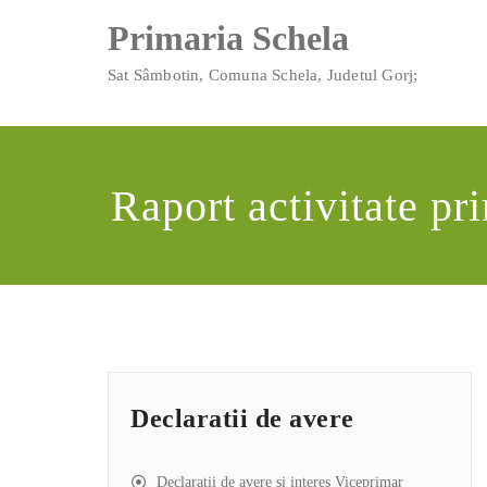
Skip
conținut
Primaria Schela
to
content
Sat Sâmbotin, Comuna Schela, Judetul Gorj;
Raport activitate pr
Declaratii de avere
Declarații de avere și interes Viceprimar