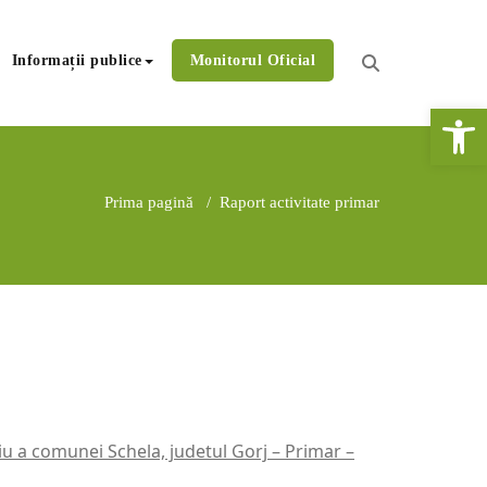
Informații publice
Monitorul Oficial
De
Prima pagină
/
Raport activitate primar
u a comunei Schela, judetul Gorj – Primar –