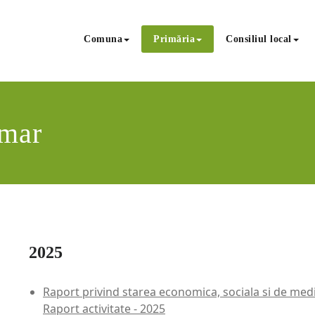
Comuna
Primăria
Consiliul local
imar
2025
Raport privind starea economica, sociala si de medi
Raport activitate - 2025