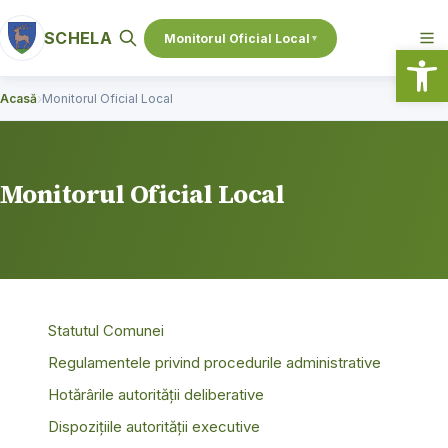
conținut
SCHELA
Monitorul Oficial Local
▾
Deschide b
›
Acasă
Monitorul Oficial Local
Monitorul Oficial Local
Statutul Comunei
Regulamentele privind procedurile administrative
Hotărârile autorității deliberative
Dispozițiile autorității executive