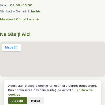
Vineri:
08:00 – 16:00
Sâmbătă – Duminică:
Închis
Monitorul Oficial Local →
Ne Găsiți Aici
Acest site folosește cookie-uri esențiale pentru funcționare.
Prin continuarea navigării sunteți de acord cu
Politica de
© 2026 Primăria Comunei Schela. Toate drepturile rezervate.
cookies
.
Politica de Confidențialitate
Politica Cookies
Declarație Accesibilitate
Harta Site-ului
Accept
Refuz
Realizat de
Euroconsulting